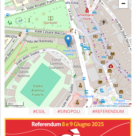
−
50 m
| ©
OPENSTREETMAP
contributors
CGIL
SINOPOLI
REFERENDUM