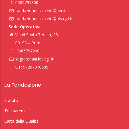
0685797300
fondazionedivittorio@pec.it
fondazionedivittorio@fdv.cgil.it
Sede Operativa
Via di Santa Teresa, 23
00198 – Roma
0685797200
segreteria@fdv.cgil.it
C.F: 97267070585
La Fondazione
Statuto
Trasparenza
Carta della Qualità