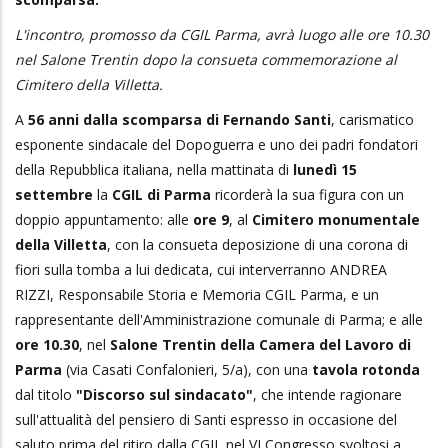
L'incontro, promosso da CGIL Parma, avrà luogo alle ore 10.30
nel Salone Trentin dopo la consueta commemorazione al
Cimitero della Villetta.
A
56 anni dalla scomparsa di Fernando Santi
, carismatico
esponente sindacale del Dopoguerra e uno dei padri fondatori
della Repubblica italiana, nella mattinata di
lunedì 15
settembre
la
CGIL di Parma
ricorderà la sua figura con un
doppio appuntamento: alle
ore 9
, al
Cimitero monumentale
della Villetta
, con la consueta deposizione di una corona di
fiori sulla tomba a lui dedicata, cui interverranno ANDREA
RIZZI, Responsabile Storia e Memoria CGIL Parma, e un
rappresentante dell'Amministrazione comunale di Parma; e alle
ore 10.30
, nel
Salone Trentin della Camera del Lavoro di
Parma
(via Casati Confalonieri, 5/a), con una
tavola rotonda
dal titolo
"Discorso sul sindacato"
, che intende ragionare
sull'attualità del pensiero di Santi espresso in occasione del
saluto prima del ritiro dalla CGIL nel VI Congresso svoltosi a