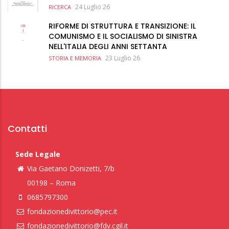
24 Luglio 26
RICERCA
RIFORME DI STRUTTURA E TRANSIZIONE: IL
COMUNISMO E IL SOCIALISMO DI SINISTRA
NELL'ITALIA DEGLI ANNI SETTANTA
23 Luglio 26
STORIA E MEMORIA
Contatti
Sede Legale
Via Gaetano Donizetti, 7/b
00198 – Roma
0685797300
fondazionedivittorio@pec.it
fondazionedivittorio@fdv.cgil.it