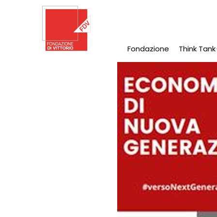
Salta
al
contenuto
principale
Fondazione
Think Tank
Main
Navigation