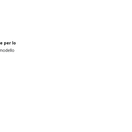
e per lo
 modello