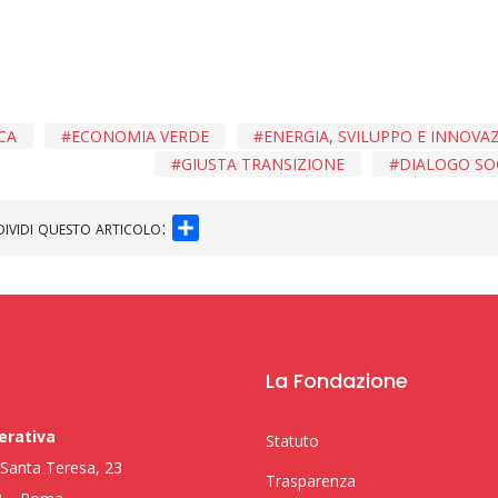
CA
ECONOMIA VERDE
ENERGIA, SVILUPPO E INNOVA
GIUSTA TRANSIZIONE
DIALOGO SO
SHARE
ividi questo articolo:
La Fondazione
erativa
Statuto
i Santa Teresa, 23
Trasparenza