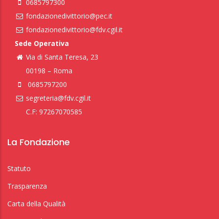
0685797300
fondazionedivittorio@pec.it
fondazionedivittorio@fdv.cgil.it
Sede Operativa
Via di Santa Teresa, 23
00198 – Roma
0685797200
segreteria@fdv.cgil.it
C.F: 97267070585
La Fondazione
Statuto
Trasparenza
Carta della Qualità