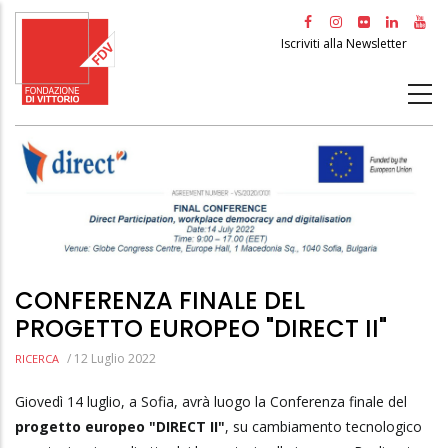
Salta
al
Iscriviti alla Newsletter
contenuto
principale
CONFERENZA FINALE DEL
PROGETTO EUROPEO "DIRECT II"
/
12 Luglio 2022
RICERCA
Giovedì 14 luglio, a Sofia, avrà luogo la Conferenza finale del
progetto europeo "DIRECT II"
, su cambiamento tecnologico