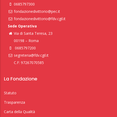
0685797300
fondazionedivittorio@pec.it
fondazionedivittorio@fdv.cgil.it
Sede Operativa
Via di Santa Teresa, 23
00198 – Roma
0685797200
segreteria@fdv.cgil.it
C.F: 97267070585
La Fondazione
Statuto
Trasparenza
Carta della Qualità