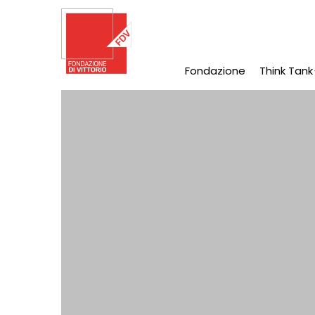
Salta
al
contenuto
principale
Fondazione
Think Tank
Main
Navigation