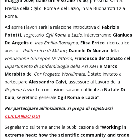
maggio 2026
,
dalle ore 9.30 alle 13.00
, presso la Sala A.
Fredda della Cgil di Roma e del Lazio, in via Buonarroti 12 a
Roma.
Ad aprire i lavori sarà la relazione introduttiva di
Fabrizio
Potetti
, segretario
Cgil Roma e Lazio
. Interverranno
Gianluca
De Angelis
di
Ires Emilia-Romagna
,
Elisa Errico
, ricercatrice
presso il
Politecnico di Milano
,
Daniele Di Nunzio
della
Fondazione Giuseppe Di Vittorio
,
Francesca de’ Donato
del
Dipartimento di Epidemiologia della Asl RM1
e
Marco
Morabito
del
Cnr Progetto Worklimate
. È stato invitato a
partecipare
Alessandro Calvi
, assessore al Lavoro della
Regione Lazio
. Le conclusioni saranno affidate a
Natale Di
Cola
, segretario generale
Cgil Roma e Lazio
”.
Per partecipare all'iniziativa, si prega di registrarsi
CLICCANDO QUI
Segnaliamo sul tema anche la pubblicazione di "
Working in
extreme heat: how the scientific community and trade