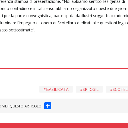
nferenza stampa di presentazione. "Noi abbiamo sentito l’esigenza di
mondo contadino e in tal senso abbiamo organizzato queste due giorn
 per la parte convegnistica, partecipata da illustri soggetti accademic
luminare l’impegno e l’opera di Scotellaro dedicati alle questioni legat
sato sottostimate”.
BASILICATA
SPI CGIL
SCOTEL
SHARE
ividi questo articolo: