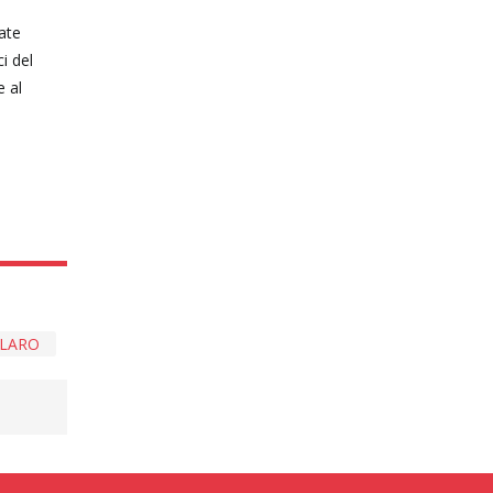
ate
i del
e al
LARO