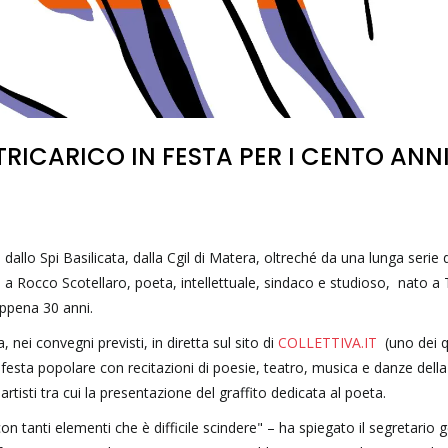
CARICO IN FESTA PER I CENTO ANNI
allo Spi Basilicata, dalla Cgil di Matera, oltreché da una lunga serie d
a Rocco Scotellaro, poeta, intellettuale, sindaco e studioso, nato a T
appena 30 anni.
ei convegni previsti, in diretta sul sito di
COLLETTIVA.IT
(uno dei q
festa popolare con recitazioni di poesie, teatro, musica e danze della
artisti tra cui la presentazione del graffito dedicata al poeta.
n tanti elementi che è difficile scindere" – ha spiegato il segretario 