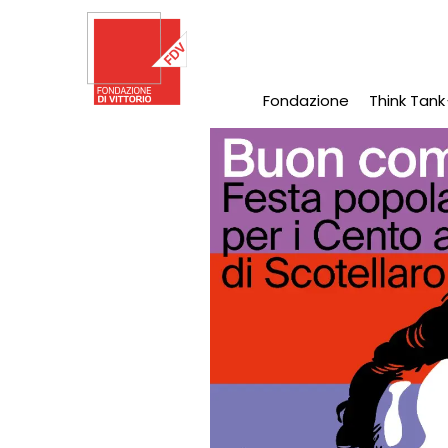
Salta
al
contenuto
principale
Fondazione
Think Tank
Main
Navigation