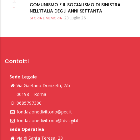
COMUNISMO E IL SOCIALISMO DI SINISTRA
NELL'ITALIA DEGLI ANNI SETTANTA
23 Luglio 26
STORIA E MEMORIA
Contatti
Sede Legale
Via Gaetano Donizetti, 7/b
00198 – Roma
0685797300
fondazionedivittorio@pec.it
fondazionedivittorio@fdv.cgil.it
Sede Operativa
Via di Santa Teresa, 23