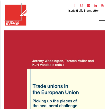
Salta
al
Iscriviti alla Newsletter
contenuto
principale