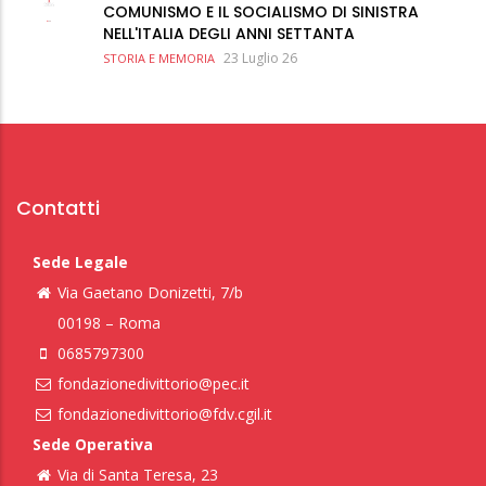
COMUNISMO E IL SOCIALISMO DI SINISTRA
NELL'ITALIA DEGLI ANNI SETTANTA
23 Luglio 26
STORIA E MEMORIA
Contatti
Sede Legale
Via Gaetano Donizetti, 7/b
00198 – Roma
0685797300
fondazionedivittorio@pec.it
fondazionedivittorio@fdv.cgil.it
Sede Operativa
Via di Santa Teresa, 23