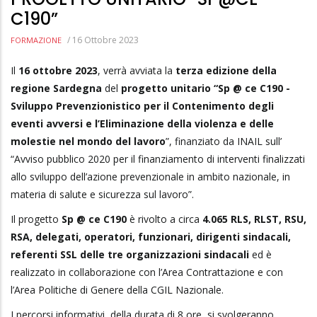
C190”
/
16 Ottobre 2023
FORMAZIONE
Il
16 ottobre 2023
, verrà avviata la
terza edizione della
regione Sardegna
del
progetto unitario “Sp @ ce C190 -
Sviluppo Prevenzionistico per il Contenimento degli
eventi avversi e l’Eliminazione della violenza e delle
molestie nel mondo del lavoro
”, finanziato da INAIL sull’
“Avviso pubblico 2020 per il finanziamento di interventi finalizzati
allo sviluppo dell’azione prevenzionale in ambito nazionale, in
materia di salute e sicurezza sul lavoro”.
Il progetto
Sp @ ce C190
è rivolto a circa
4.065 RLS, RLST, RSU,
RSA, delegati, operatori, funzionari, dirigenti sindacali,
referenti SSL delle tre organizzazioni sindacali
ed è
realizzato in collaborazione con l’Area Contrattazione e con
l’Area Politiche di Genere della CGIL Nazionale.
I percorsi informativi, della durata di 8 ore, si svolgeranno