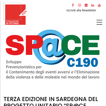
Salta
al
Iscriviti alla Newsletter
contenuto
principale
TERZA EDIZIONE IN SARDEGNA DEL
PROGETTO UNITARIO “SP@CE