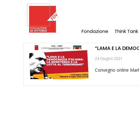
Salta
al
contenuto
principale
Fondazione
Think Tank
Main
Navigation
“LAMA E LA DEMOC
24 Giugno 2021
Convegno online Marted