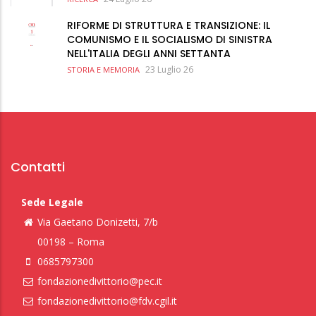
RIFORME DI STRUTTURA E TRANSIZIONE: IL
COMUNISMO E IL SOCIALISMO DI SINISTRA
NELL'ITALIA DEGLI ANNI SETTANTA
23 Luglio 26
STORIA E MEMORIA
Contatti
Sede Legale
Via Gaetano Donizetti, 7/b
00198 – Roma
0685797300
fondazionedivittorio@pec.it
fondazionedivittorio@fdv.cgil.it