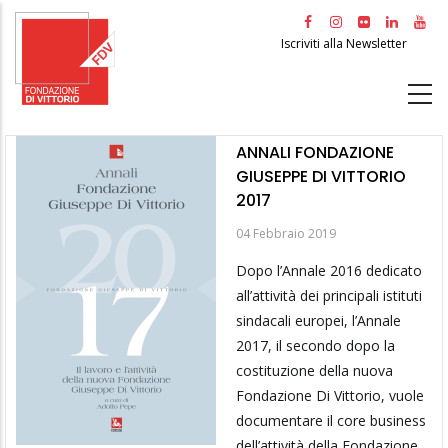
Salta
al
Iscriviti alla Newsletter
contenuto
principale
ANNALI FONDAZIONE
GIUSEPPE DI VITTORIO
2017
04 Febbraio 2019
Dopo l’Annale 2016 dedicato
all’attività dei principali istituti
sindacali europei, l’Annale
2017, il secondo do­po la
costituzione della nuova
Fondazione Di Vittorio, vuole
documentare il core business
dell’attività della Fonda­zione.