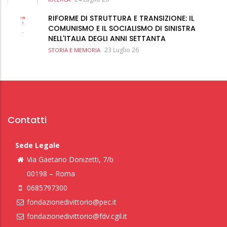
RIFORME DI STRUTTURA E TRANSIZIONE: IL
COMUNISMO E IL SOCIALISMO DI SINISTRA
NELL'ITALIA DEGLI ANNI SETTANTA
23 Luglio 26
STORIA E MEMORIA
Contatti
Sede Legale
Via Gaetano Donizetti, 7/b
00198 – Roma
0685797300
fondazionedivittorio@pec.it
fondazionedivittorio@fdv.cgil.it