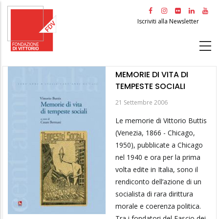
Salta
al
Iscriviti alla Newsletter
contenuto
principale
MEMORIE DI VITA DI
TEMPESTE SOCIALI
21 Settembre 2006
Le memorie di Vittorio Buttis
(Venezia, 1866 - Chicago,
1950), pubblicate a Chicago
nel 1940 e ora per la prima
volta edite in Italia, sono il
rendiconto dell’azione di un
socialista di rara dirittura
morale e coerenza politica.
Tra i fondatori del Fascio dei