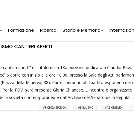
Formazione
Ricerca
Storia e Memoria
Internazio
NISMO CANTIERI APERTI
 cantieri aperti” è il titolo della 13a edizione dedicata a Claudio Pavo
ovedì 6 aprile con inizio alle ore 10.00, presso la Sala degli Atti parlamen
 (Piazza della Minerva, 38). Parteciperanno al dibattito esponenti de
. Per la FDV, sarà presente Gloria Chianese. L'incontro è organizzato
 della società contemporanea e dall'Archivio del Senato della Repubbli
RICERCA STORICA
GIELLISMO
AZIONISMO