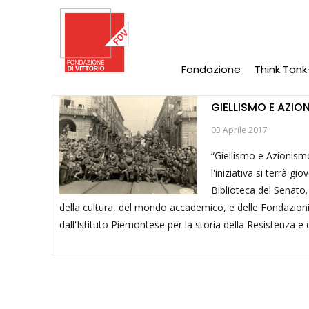
Salta
al
contenuto
principale
Fondazione
Think Tank
Main
Navigation
GIELLISMO E AZIO
03 Aprile 2017
“Giellismo e Azionismo
l'iniziativa si terrà gi
Biblioteca del Senato.
della cultura, del mondo accademico, e delle Fondazioni
dall'Istituto Piemontese per la storia della Resistenza e