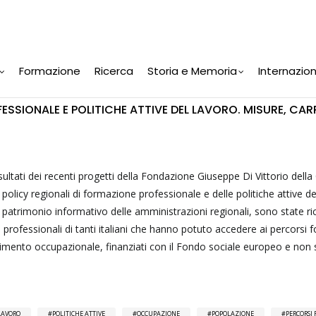
Formazione
Ricerca
Storia e Memoria
Internazio
SSIONALE E POLITICHE ATTIVE DEL LAVORO. MISURE, CARR
isultati dei recenti progetti della Fondazione Giuseppe Di Vittorio della
 policy regionali di formazione professionale e delle politiche attive de
el patrimonio informativo delle amministrazioni regionali, sono state ri
e professionali di tanti italiani che hanno potuto accedere ai percorsi f
rimento occupazionale, finanziati con il Fondo sociale europeo e non 
LAVORO
POLITICHE ATTIVE
OCCUPAZIONE
POPOLAZIONE
PERCORSI