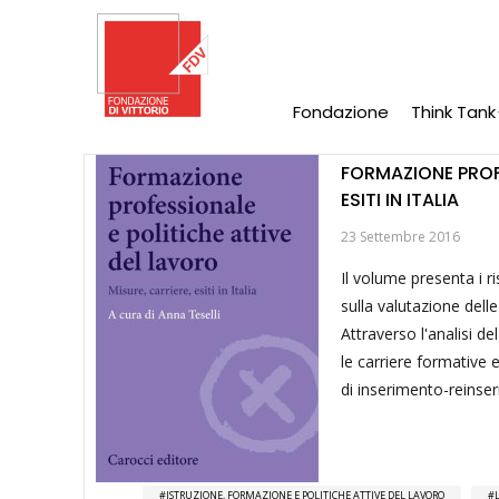
Salta
al
contenuto
principale
Fondazione
Think Tank
Main
Navigation
FORMAZIONE PROFE
ESITI IN ITALIA
23 Settembre 2016
Il volume presenta i r
sulla valutazione delle
Attraverso l'analisi d
le carriere formative 
di inserimento-reinse
ISTRUZIONE, FORMAZIONE E POLITICHE ATTIVE DEL LAVORO