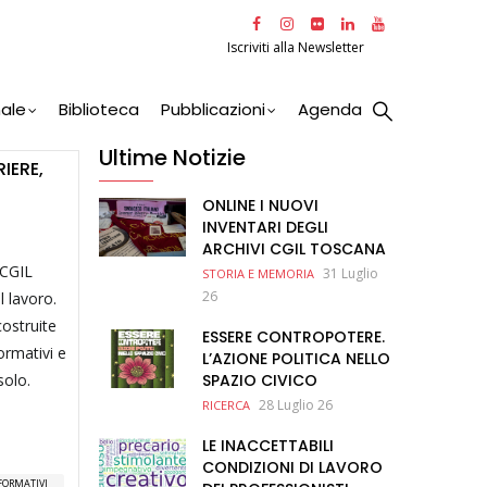
Iscriviti alla Newsletter
nale
Biblioteca
Pubblicazioni
Agenda
Ultime Notizie
IERE,
ONLINE I NUOVI
INVENTARI DEGLI
ARCHIVI CGIL TOSCANA
 CGIL
31 Luglio
STORIA E MEMORIA
26
l lavoro.
costruite
ESSERE CONTROPOTERE.
ormativi e
L’AZIONE POLITICA NELLO
solo.
SPAZIO CIVICO
28 Luglio 26
RICERCA
LE INACCETTABILI
CONDIZIONI DI LAVORO
 FORMATIVI