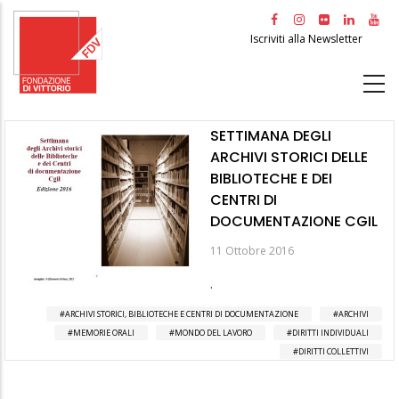
Salta
al
Iscriviti alla Newsletter
contenuto
principale
SETTIMANA DEGLI
ARCHIVI STORICI DELLE
BIBLIOTECHE E DEI
CENTRI DI
DOCUMENTAZIONE CGIL
11 Ottobre 2016
.
ARCHIVI STORICI, BIBLIOTECHE E CENTRI DI DOCUMENTAZIONE
ARCHIVI
MEMORIE ORALI
MONDO DEL LAVORO
DIRITTI INDIVIDUALI
DIRITTI COLLETTIVI