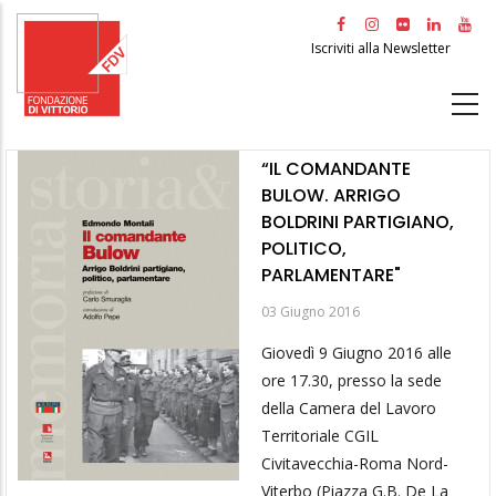
Salta
al
Iscriviti alla Newsletter
contenuto
principale
“IL COMANDANTE
BULOW. ARRIGO
BOLDRINI PARTIGIANO,
POLITICO,
PARLAMENTARE"
03 Giugno 2016
Giovedì 9 Giugno 2016 alle
ore 17.30, presso la sede
della Camera del Lavoro
Territoriale CGIL
Civitavecchia-Roma Nord-
Viterbo (Piazza G.B. De La