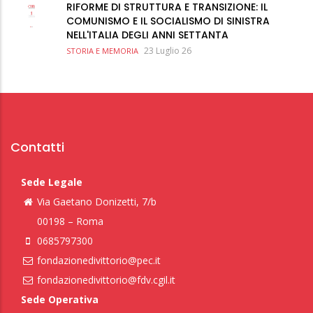
RIFORME DI STRUTTURA E TRANSIZIONE: IL
COMUNISMO E IL SOCIALISMO DI SINISTRA
NELL'ITALIA DEGLI ANNI SETTANTA
23 Luglio 26
STORIA E MEMORIA
Contatti
Sede Legale
Via Gaetano Donizetti, 7/b
00198 – Roma
0685797300
fondazionedivittorio@pec.it
fondazionedivittorio@fdv.cgil.it
Sede Operativa