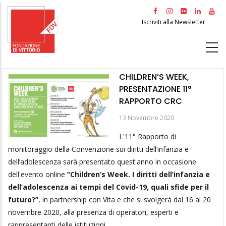
Salta
al
Iscriviti alla Newsletter
contenuto
principale
CHILDREN’S WEEK,
PRESENTAZIONE 11°
RAPPORTO CRC
13 Novembre 2020
L'11° Rapporto di
monitoraggio della Convenzione sui diritti dell’infanzia e
dell’adolescenza sarà presentato quest'anno in occasione
dell'evento online
“Children’s Week. I diritti dell’infanzia e
dell’adolescenza ai tempi del Covid-19, quali sfide per il
futuro?”
, in partnership con Vita e che si svolgerà dal 16 al 20
novembre 2020, alla presenza di operatori, esperti e
rappresentanti delle istituzioni.