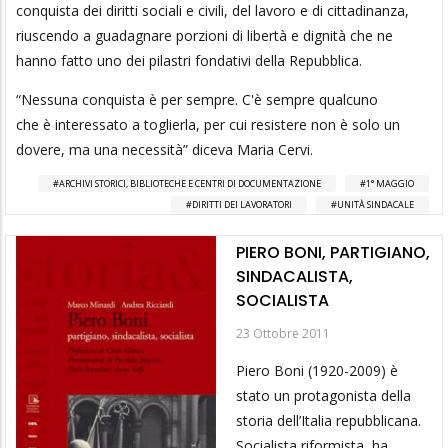
conquista dei diritti sociali e civili, del lavoro e di cittadinanza,
riuscendo a guadagnare porzioni di libertà e dignità che ne
hanno fatto uno dei pilastri fondativi della Repubblica.
“Nessuna conquista è per sempre. C'è sempre qualcuno
che è interessato a toglierla, per cui resistere non è solo un
dovere, ma una necessità” diceva Maria Cervi.
ARCHIVI STORICI, BIBLIOTECHE E CENTRI DI DOCUMENTAZIONE
1° MAGGIO
DIRITTI DEI LAVORATORI
UNITÀ SINDACALE
PIERO BONI, PARTIGIANO,
SINDACALISTA,
SOCIALISTA
23 Ottobre 2011
Piero Boni (1920-2009) è
stato un protagonista della
storia dell’Italia repubblicana.
Socialista riformista, ha