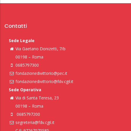
Contatti
Sede Legale
Via Gaetano Donizetti, 7/b
00198 – Roma
0685797300
fondazionedivittorio@pec.it
fondazionedivittorio@fdv.cgil.it
Sede Operativa
Via di Santa Teresa, 23
00198 – Roma
0685797200
segreteria@fdv.cgil.it
C.F: 97267070585