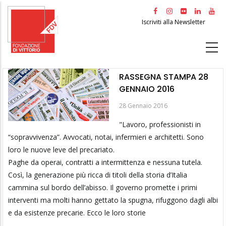
Salta
al
Iscriviti alla Newsletter
contenuto
principale
RASSEGNA STAMPA 28
GENNAIO 2016
28 Gennaio 2016
"Lavoro, professionisti in
“sopravvivenza”. Avvocati, notai, infermieri e architetti. Sono
loro le nuove leve del precariato.
Paghe da operai, contratti a intermittenza e nessuna tutela.
Così, la generazione più ricca di titoli della storia d’Italia
cammina sul bordo dell’abisso. Il governo promette i primi
interventi ma molti hanno gettato la spugna, rifuggono dagli albi
e da esistenze precarie. Ecco le loro storie