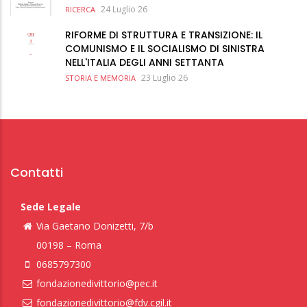
24 Luglio 26
RICERCA
RIFORME DI STRUTTURA E TRANSIZIONE: IL
COMUNISMO E IL SOCIALISMO DI SINISTRA
NELL'ITALIA DEGLI ANNI SETTANTA
23 Luglio 26
STORIA E MEMORIA
Contatti
Sede Legale
Via Gaetano Donizetti, 7/b
00198 – Roma
0685797300
fondazionedivittorio@pec.it
fondazionedivittorio@fdv.cgil.it