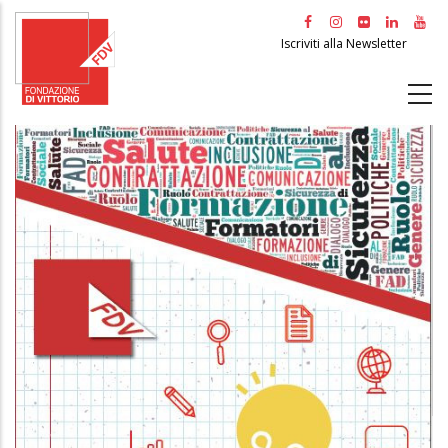
Salta
al
Iscriviti alla Newsletter
contenuto
principale