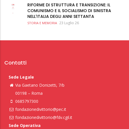
RIFORME DI STRUTTURA E TRANSIZIONE: IL
COMUNISMO E IL SOCIALISMO DI SINISTRA
NELL'ITALIA DEGLI ANNI SETTANTA
23 Luglio 26
STORIA E MEMORIA
Contatti
Sede Legale
Via Gaetano Donizetti, 7/b
00198 – Roma
0685797300
fondazionedivittorio@pec.it
fondazionedivittorio@fdv.cgil.it
Sede Operativa