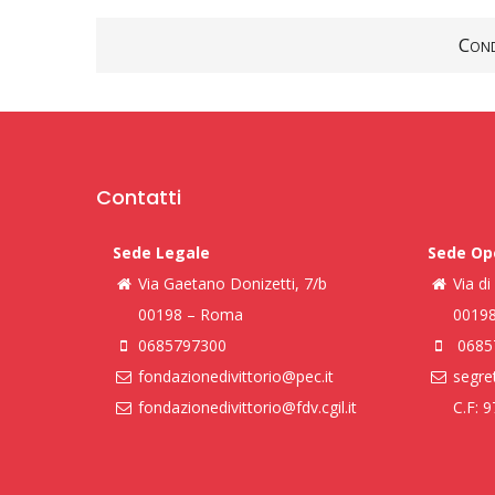
Cond
Contatti
Sede Legale
Sede Op
Via Gaetano Donizetti, 7/b
Via d
00198 – Roma
0019
0685797300
0685
fondazionedivittorio@pec.it
segret
fondazionedivittorio@fdv.cgil.it
C.F: 