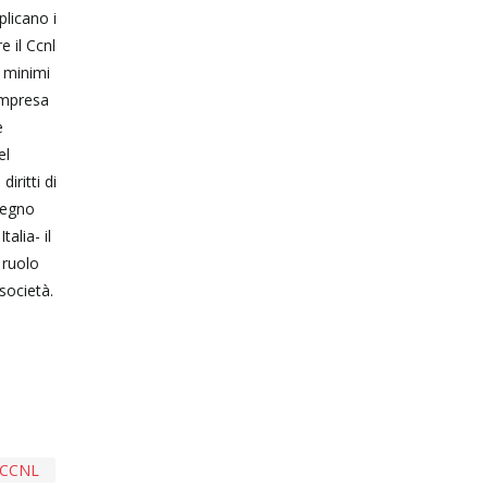
plicano i
e il Ccnl
i minimi
 impresa
e
el
iritti di
stegno
alia- il
 ruolo
società.
CCNL