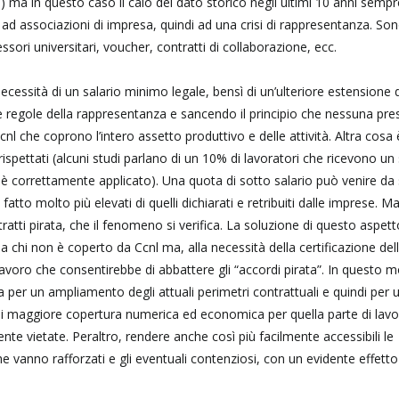
15) ma in questo caso il calo del dato storico negli ultimi 10 anni semp
 ad associazioni di impresa, quindi ad una crisi di rappresentanza. So
ssori universitari, voucher, contratti di collaborazione, ecc.
a necessità di un salario minimo legale, bensì di un’ulteriore estensione
 le regole della rappresentanza e sancendo il principio che nessuna pr
l che coprono l’intero assetto produttivo e delle attività. Altra cosa 
o rispettati (alcuni studi parlano di un 10% di lavoratori che ricevono un
 è correttamente applicato). Una quota di sotto salario può venire da 
atto molto più elevati di quelli dichiarati e retribuiti dalle imprese. Ma
ratti pirata, che il fenomeno si verifica. La soluzione di questo aspet
o a chi non è coperto da Ccnl ma, alla necessità della certificazione del
lavoro che consentirebbe di abbattere gli “accordi pirata”. In questo 
 per un ampliamento degli attuali perimetri contrattuali e quindi per 
 di maggiore copertura numerica ed economica per quella parte di lavo
e vietate. Peraltro, rendere anche così più facilmente accessibili le
 che vanno rafforzati e gli eventuali contenziosi, con un evidente effetto