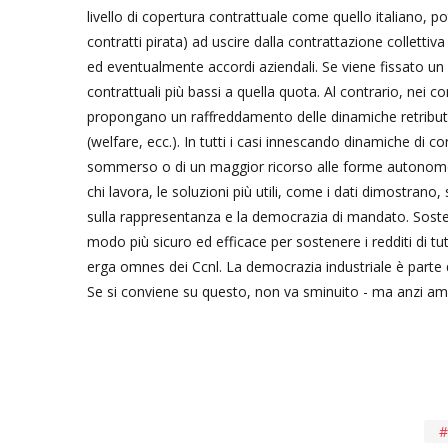
livello di copertura contrattuale come quello italiano, p
contratti pirata) ad uscire dalla contrattazione collettiva
ed eventualmente accordi aziendali. Se viene fissato un s
contrattuali più bassi a quella quota. Al contrario, nei co
propongano un raffreddamento delle dinamiche retributi
(welfare, ecc.). In tutti i casi innescando dinamiche di c
sommerso o di un maggior ricorso alle forme autonome spur
chi lavora, le soluzioni più utili, come i dati dimostran
sulla rappresentanza e la democrazia di mandato. Sostene
modo più sicuro ed efficace per sostenere i redditi di tut
erga omnes dei Ccnl. La democrazia industriale è parte 
Se si conviene su questo, non va sminuito - ma anzi ampli