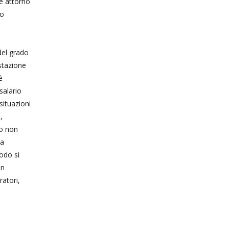
re attorno
no
 del grado
estazione
è
 salario
situazioni
,
to non
la
modo si
un
ratori,