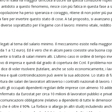
ro in Italia ha maggior difficoltà a uscire da questa condizione rispett
 antidoto a questo fenomeno, riesce con più fatica in questa fase a 
popolazione ha perso speranza e coraggio, ritiene di non poter più pu
a fare per invertire questo stato di cose. A tal proposito, si avanzano
diverse soprattutto per il legame con il lavoro: minimo vitale, reddito
 legati al tema del salario minimo. Il meccanismo esiste nella maggio
i (da 1 a 12 euro). Ed è vero che in alcuni paesi coesiste una buona co
e si tratta di salari minimi alti. L’ultimo caso in ordine di tempo inv
ivo di impresa e quindi dal grado di copertura dei Ccnl. Il problema no
dice di voler risolvere (tutelare, anche se solo economicamente, i lav
donea e quali controindicazioni può avere la sua adozione. Lo stato di f
tura dei salari dei lavoratori attraverso i contratti nazionali di lavoro.
tutti gli occupati dipendenti regolari delle imprese con almeno 10 add
fermato da Eurostat per circa 10 milioni di lavoratori pubblici e privat
 comunicazioni obbligatorie (relativo a dipendenti di tutte le dimension
he è oltre il 90%. La forbice si allarga (in altri studi) includendo anch