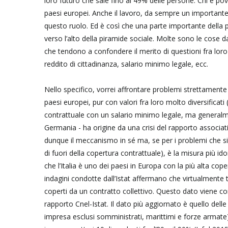
loro futuro che sale fino al 49% delle persone. Chi è pove
paesi europei. Anche il lavoro, da sempre un importante
questo ruolo. Ed è così che una parte importante della 
verso l’alto della piramide sociale. Molte sono le cose d
che tendono a confondere il merito di questioni fra loro 
reddito di cittadinanza, salario minimo legale, ecc.
Nello specifico, vorrei affrontare problemi strettamente
paesi europei, pur con valori fra loro molto diversificat
contrattuale con un salario minimo legale, ma generalment
Germania - ha origine da una crisi del rapporto associat
dunque il meccanismo in sé ma, se per i problemi che si 
di fuori della copertura contrattuale), è la misura più i
che l’Italia è uno dei paesi in Europa con la più alta coper
indagini condotte dall’Istat affermano che virtualmente 
coperti da un contratto collettivo. Questo dato viene con
rapporto Cnel-Istat. Il dato più aggiornato è quello delle
impresa esclusi somministrati, marittimi e forze armate) c