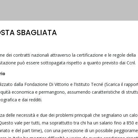
OSTA SBAGLIATA
ne dei contratti nazionali attraverso la certificazione e le regole della
stazione può essere sottopagata rispetto a quanto previsto dai Ccnl.
rio
lizzato dalla Fondazione Di Vittorio e l’Istituto Tecné (Scarica il rappor
’equità economica e permangono, assumendo caratteristiche di struttu
ografica e dai redditi.
zza delle necessità e due dei problemi principali che segnalano un calo 
. Questo vale per tutti, ma soprattutto tra chi ha un salario fino a 850 e
ariato e del part time), con una percezione di un possibile peggiorame