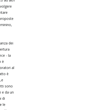
o ad altri
svolgere
ntare
 proposte
 minino,
ranza dei
pertura
ece - la
n è
oratori al
atto è
 Le
etti sono
i e da un
i di
e le