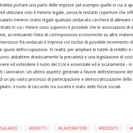
otrebbe portare una parte delle imprese (ad esempio quelle in cui si ap
 ed utilizzare solo il minimo legale, senza le restanti coperture che offr
alario minimo orario legale qualsiasi sindacato cercherà di allineare 
ntratti in cui i minimi sono superiori è possibile che le associazioni di
ve, accentuando l’idea di corresponsioni economiche su altre materi
ontenzioso fra sindacati e imprese col rischio di possibile incremento d
ie dell’occupazione. In realtà, per ampliare le tutele di reddito e i d
o, sono: abbattere drasticamente la precarietà e una legislazione di so
re ed estendere il ruolo del Ccnl è essenziale ed è sicuramente - in It
ti i lavoratori. Un ultimo aspetto generale a favore dell’estensione del
di un più vasto processo di partecipazione e democratizzazione della 
ato- il ruolo di raccordo tra società e stato delle forze sociali.
SALARIO
DIRITTI
LAVORATORI
REDDITI