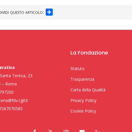
SHARE
ividi questo articolo:
La Fondazione
erativa
Statuto
i Santa Teresa, 23
Trasparenza
8 – Roma
Carta della Qualità
797200
eria@fdv.cgil.it
Privacy Policy
97267070585
Cookie Policy