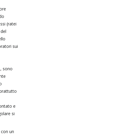
 ore
odo
si (ratei
 del
llo
ratori sui
o, sono
nte
o
prattutto
rontato e
olare si
 con un