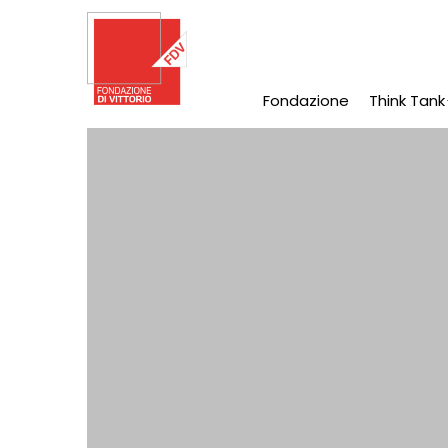
Salta
al
contenuto
principale
Fondazione
Think Tank
Main
Navigation