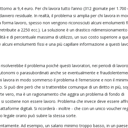
 attorno ai 9,4 euro. Per chi lavora tutto l’anno (312 giornate per 1.700
è davvero residuale. In realtà, il problema si amplia per chi lavora in m
ta forma lavoro, spesso non vengono riconosciuti alcuni emolumenti fis
e retribuite a 2250 ecc.). La soluzione è un drastico ridimensionamento
lità e di percentuale massima di utilizzo, un suo costo superiore a que
alcuni emolumenti fissi e una più capillare informazione a questi lavo
risolverebbe il problema poiché questi lavoratori, nei periodi di lavor
i autonomi o parasubordinati anche se eventualmente e fraudolenteme
r chi lavora in modo sommerso il problema è l’emersione e non il minim
 Si può dire però che si tratterebbe comunque di un diritto in più, so
 parte vero, ma è un ragionamento che aggira un problema di fondo di
he si sostiene non essere lavoro. Problema che invece deve essere aff
iattaforme digitali. Si ricorderà - inoltre - che con un unico voucher reg
 legale orario può subire la stessa sorte.
entamente. Ad esempio, un salario minimo troppo basso, in un paese