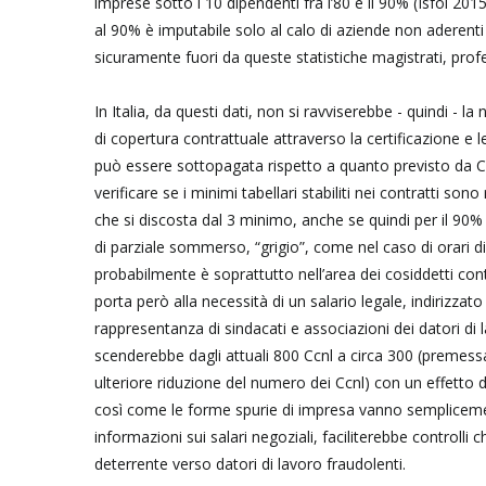
imprese sotto i 10 dipendenti fra l’80 e il 90% (Isfol 20
al 90% è imputabile solo al calo di aziende non aderenti
sicuramente fuori da queste statistiche magistrati, profe
In Italia, da questi dati, non si ravviserebbe - quindi - l
di copertura contrattuale attraverso la certificazione e
può essere sottopagata rispetto a quanto previsto da Ccn
verificare se i minimi tabellari stabiliti nei contratti son
che si discosta dal 3 minimo, anche se quindi per il 90%
di parziale sommerso, “grigio”, come nel caso di orari di f
probabilmente è soprattutto nell’area dei cosiddetti cont
porta però alla necessità di un salario legale, indirizzat
rappresentanza di sindacati e associazioni dei datori di 
scenderebbe dagli attuali 800 Ccnl a circa 300 (premessa
ulteriore riduzione del numero dei Ccnl) con un effetto
così come le forme spurie di impresa vanno semplicement
informazioni sui salari negoziali, faciliterebbe controlli
deterrente verso datori di lavoro fraudolenti.