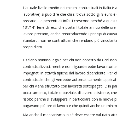
L’attuale livello medio dei minimi contrattuali in Italia è
lavorative) si può dire che chi si trova sotto gli 8 euro 
precario. Le percentuali infatti crescono perché a ques
13°/14°-ferie-tfr-ecc. che porta il totale annuo delle or
lavoro precario, anche reintroducendo i principi di causa
standard, norme contrattuali che rendano più vincolante 
propri diritti.
Il salario minimo legale per chi non coperto da Ccnl non 
contrattualizzati; mentre non riguarderebbe lavorator
impegnati in attività tipiche dal lavoro dipendente. Pe
contrattuale che gli verrebbe automaticamente applicato.
per chi viene sfruttato con lavoretti sottopagati. E’ in
occultamento, totale o parziale, di lavoro esistente, c
risolto perché si svilupperà in particolare con le nuove p
pagavano più ore di lavoro e che quindi anche un minimo
Ma anche il meccanismo in sé deve essere valutato att