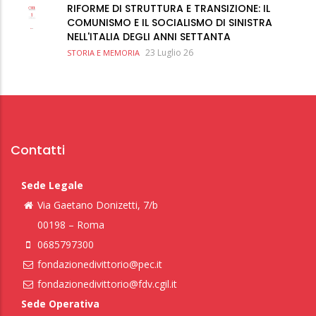
RIFORME DI STRUTTURA E TRANSIZIONE: IL
COMUNISMO E IL SOCIALISMO DI SINISTRA
NELL'ITALIA DEGLI ANNI SETTANTA
23 Luglio 26
STORIA E MEMORIA
Contatti
Sede Legale
Via Gaetano Donizetti, 7/b
00198 – Roma
0685797300
fondazionedivittorio@pec.it
fondazionedivittorio@fdv.cgil.it
Sede Operativa