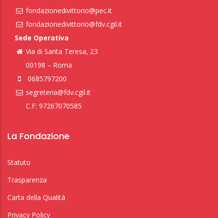
fondazionedivittorio@pec.it
fondazionedivittorio@fdv.cgil.it
Sede Operativa
Via di Santa Teresa, 23
00198 – Roma
0685797200
segreteria@fdv.cgil.it
C.F: 97267070585
La Fondazione
Statuto
Trasparenza
Carta della Qualità
Privacy Policy