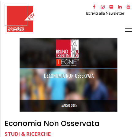
Salta
al
Iscriviti alla Newsletter
contenuto
principale
Economia Non Osservata
STUDI & RICERCHE