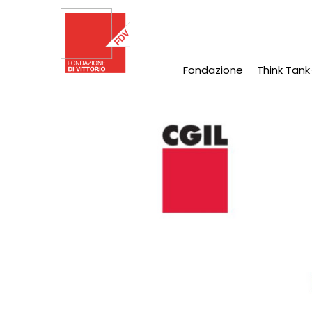
Salta
al
contenuto
principale
Fondazione
Think Tank
Main
Navigation