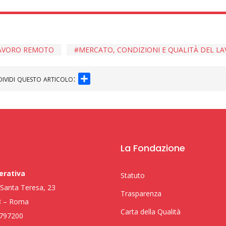
AVORO REMOTO
MERCATO, CONDIZIONI E QUALITÀ DEL L
SHARE
ividi questo articolo:
La Fondazione
erativa
Statuto
i Santa Teresa, 23
Trasparenza
8 – Roma
Carta della Qualità
797200