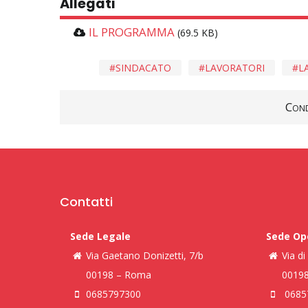
Allegati
IL PROGRAMMA
(69.5 KB)
SINDACATO
LAVORATORI
L
Cond
Contatti
Sede Legale
Sede Op
Via Gaetano Donizetti, 7/b
Via d
00198 – Roma
0019
0685797300
0685