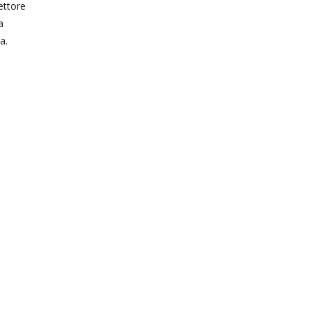
ettore
a
a.