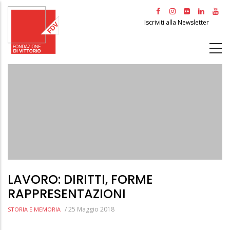
Salta
al
Iscriviti alla Newsletter
contenuto
principale
LAVORO: DIRITTI, FORME
RAPPRESENTAZIONI
/
25 Maggio 2018
STORIA E MEMORIA