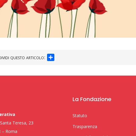
SHARE
ividi questo articolo:
La Fondazione
erativa
Statuto
i Santa Teresa, 23
Trasparenza
8 – Roma