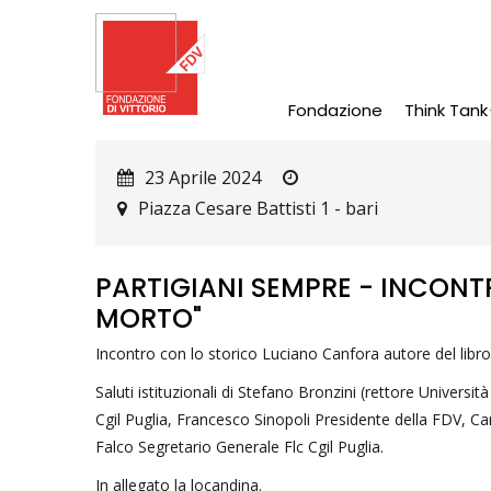
Salta
al
contenuto
principale
Fondazione
Think Tank
Main
Navigation
23 Aprile 2024
Piazza Cesare Battisti 1
-
bari
PARTIGIANI SEMPRE - INCONTR
MORTO"
Incontro con lo storico Luciano Canfora autore del libro 
Saluti istituzionali di Stefano Bronzini (rettore Univers
Cgil Puglia, Francesco Sinopoli Presidente della FDV, Car
Falco Segretario Generale Flc Cgil Puglia.
In allegato la locandina.