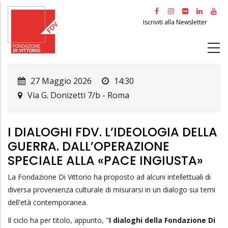
Salta
al
Iscriviti alla Newsletter
contenuto
principale
27 Maggio 2026
14:30
Via G. Donizetti 7/b
-
Roma
I DIALOGHI FDV. L’IDEOLOGIA DELLA
GUERRA. DALL’OPERAZIONE
SPECIALE ALLA «PACE INGIUSTA»
La Fondazione Di Vittorio ha proposto ad alcuni intellettuali di
diversa provenienza culturale di misurarsi in un dialogo sui temi
dell'età contemporanea.
Il ciclo ha per titolo, appunto, "
I dialoghi della Fondazione Di