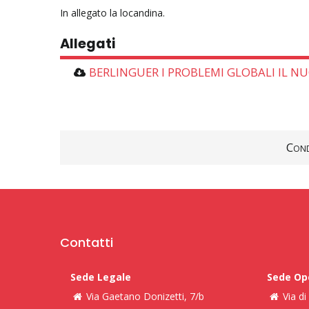
In allegato la locandina.
Allegati
BERLINGUER I PROBLEMI GLOBALI IL N
Cond
Contatti
Sede Legale
Sede Op
Via Gaetano Donizetti, 7/b
Via d