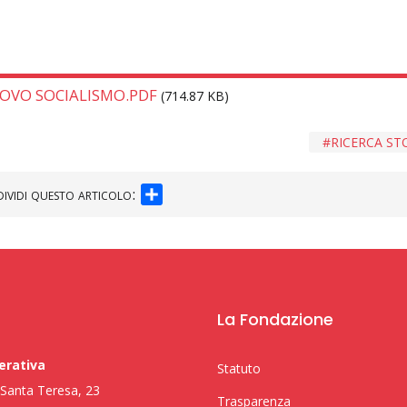
UOVO SOCIALISMO.PDF
(714.87 KB)
RICERCA ST
SHARE
ividi questo articolo:
La Fondazione
erativa
Statuto
i Santa Teresa, 23
Trasparenza