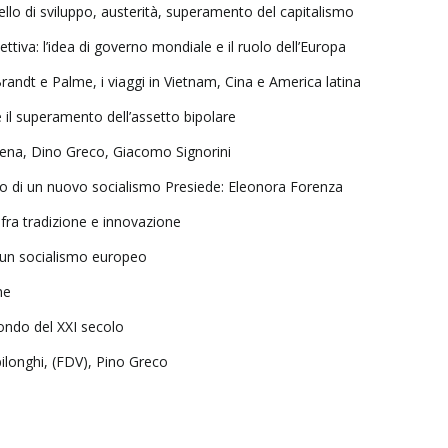
ello di sviluppo, austerità, superamento del capitalismo
ttiva: l’idea di governo mondiale e il ruolo dell’Europa
Brandt e Palme, i viaggi in Vietnam, Cina e America latina
e il superamento dell’assetto bipolare
 Siena, Dino Greco, Giacomo Signorini
tto di un nuovo socialismo Presiede: Eleonora Forenza
 fra tradizione e innovazione
di un socialismo europeo
ne
mondo del XXI secolo
bilonghi, (FDV), Pino Greco