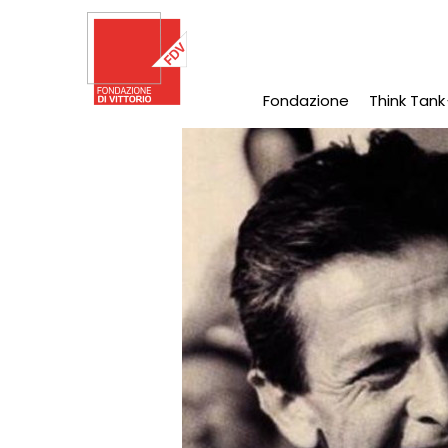
Salta
al
contenuto
principale
Fondazione
Think Tank
Main
Navigation