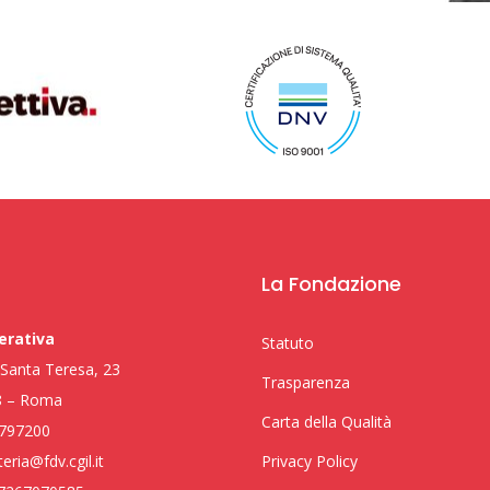
La Fondazione
erativa
Statuto
i Santa Teresa, 23
Trasparenza
8 – Roma
Carta della Qualità
797200
eria@fdv.cgil.it
Privacy Policy