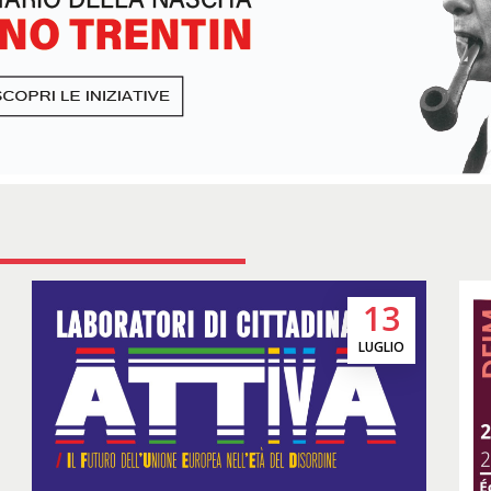
13
LUGLIO