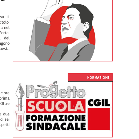
su Il
tolo:
ra nel
orta,
ca del
ngono
questa
Formazione
le ore
prima
“Oltre
e due
di sei
spetti