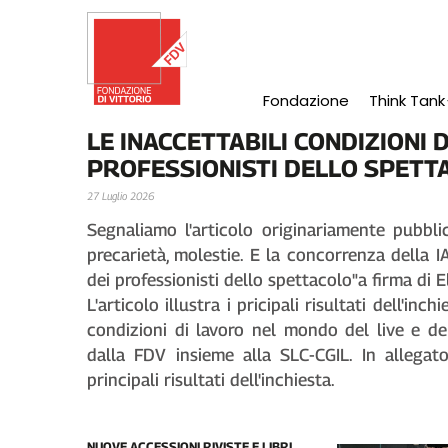
Salta
al
contenuto
principale
Fondazione
Think Tank
Main
LE INACCETTABILI CONDIZIONI 
Navigation
PROFESSIONISTI DELLO SPETT
27 Luglio 2026
Segnaliamo l'articolo originariamente pubblic
precarietà, molestie. E la concorrenza della IA
dei professionisti dello spettacolo"a firma di 
L'articolo illustra i pricipali risultati dell'in
condizioni di lavoro nel mondo del live e de
dalla FDV insieme alla SLC-CGIL. In allegat
principali risultati dell'inchiesta.
NUOVE ACCESSIONI RIVISTE E LIBRI