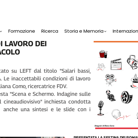
Formazione
Ricerca
Storia e Memoria
Internazio
DI LAVORO DEI
ACOLO
ato su LEFT dal titolo "Salari bassi,
. Le inaccettabili condizioni di lavoro
Eliana Como, ricercatrice FDV.
chiesta "Scena e Schermo. Indagine sulle
l cineaudiovisivo" inchiesta condotta
o anche una sintesi e le slide con i
PRESENTATA LA SESTINA DEI ROMA