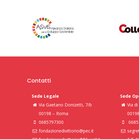
Contatti
Sede Legale
Sede Op
Via Gaetano Donizetti, 7/b
Via d
00198 – Roma
0019
0685797300
0685
fondazionedivittorio@pec.it
segret