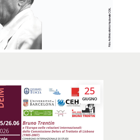
25
GIUGNO