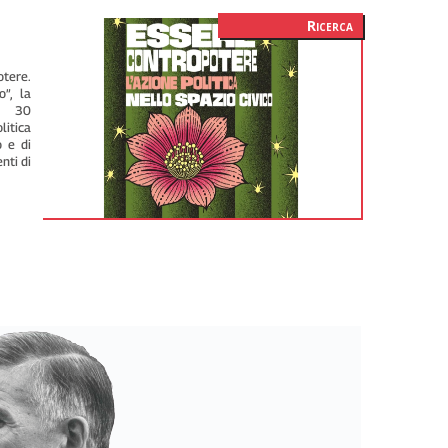
Ricerca
otere.
o”, la
er 30
litica
o e di
nti di