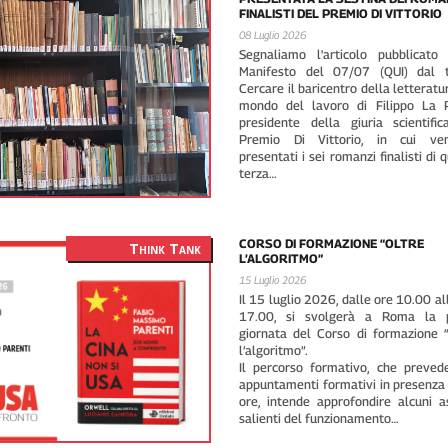
FINALISTI DEL PREMIO DI VITTORIO
08 Luglio 2026
Segnaliamo l'articolo pubblicato 
Manifesto del 07/07 (QUI) dal ti
Cercare il baricentro della letteratu
mondo del lavoro di Filippo La P
presidente della giuria scientifi
Premio Di Vittorio, in cui ve
presentati i sei romanzi finalisti di 
terza…
CORSO DI FORMAZIONE “OLTRE
Think Tank
L’ALGORITMO”
15 Luglio 2026
Il 15 luglio 2026, dalle ore 10.00 al
17.00, si svolgerà a Roma la 
giornata del Corso di formazione 
l’algoritmo”.
Il percorso formativo, che preved
appuntamenti formativi in presenza 
ore, intende approfondire alcuni a
salienti del funzionamento…