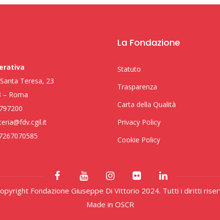
La Fondazione
erativa
Statuto
i Santa Teresa, 23
Trasparenza
8 – Roma
Carta della Qualità
797200
eria@fdv.cgil.it
Privacy Policy
97267070585
Cookie Policy
pyright Fondazione Giuseppe Di Vittorio 2024. Tutti i diritti riser
Made in
OSCR