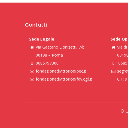
Contatti
Sede Legale
Sede Op
Via Gaetano Donizetti, 7/b
Via d
00198 – Roma
0019
0685797300
0685
fondazionedivittorio@pec.it
segret
fondazionedivittorio@fdv.cgil.it
C.F: 
© Co