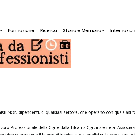
Formazione
Ricerca
Storia e Memoria
Internazio
ionisti NON dipendenti, di qualsiasi settore, che operano con qualsiasi 
ro Professionale della Cgil e dalla Filcams Cgil, insieme all’Associa
erienza prosegue il lavoro di inchiesta e di analisi sulle condizioni e 