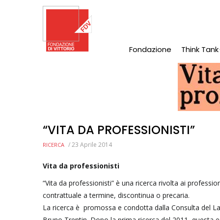
Salta
al
contenuto
principale
Fondazione
Think Tank
Main
Navigation
“VITA DA PROFESSIONISTI”
/
23 Aprile 2014
RICERCA
Vita da professionisti
“Vita da professionisti” è una ricerca rivolta ai profess
contrattuale a termine, discontinua o precaria.
La ricerca è promossa e condotta dalla Consulta del Lavo
Bruno Trentin. Dopo la prima ricerca del 2011, questa esp