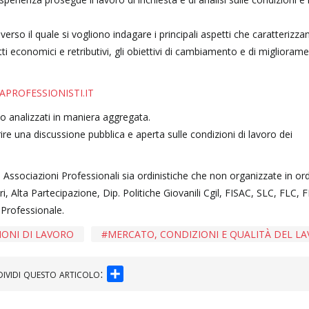
erso il quale si vogliono indagare i principali aspetti che caratterizzan
etti economici e retributivi, gli obiettivi di cambiamento e di miglioram
PROFESSIONISTI.IT
o analizzati in maniera aggregata.
orire una discussione pubblica e aperta sulle condizioni di lavoro dei
 Associazioni Professionali sia ordinistiche che non organizzate in ord
 Alta Partecipazione, Dip. Politiche Giovanili Cgil, FISAC, SLC, FLC, FP
 Professionale.
IONI DI LAVORO
MERCATO, CONDIZIONI E QUALITÀ DEL L
SHARE
ividi questo articolo: