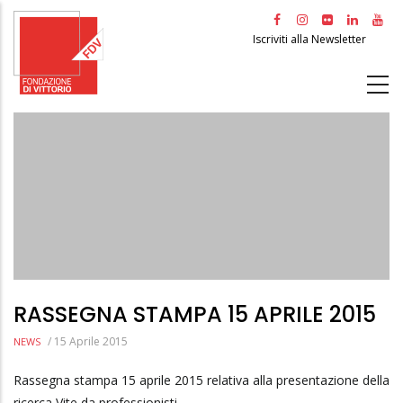
Salta
al
Iscriviti alla Newsletter
contenuto
principale
RASSEGNA STAMPA 15 APRILE 2015
/
15 Aprile 2015
NEWS
Rassegna stampa 15 aprile 2015 relativa alla presentazione della
ricerca Vite da professionisti