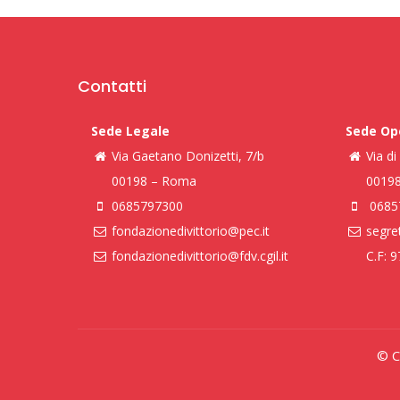
Contatti
Sede Legale
Sede Op
Via Gaetano Donizetti, 7/b
Via d
00198 – Roma
0019
0685797300
0685
fondazionedivittorio@pec.it
segret
fondazionedivittorio@fdv.cgil.it
C.F: 
© Co