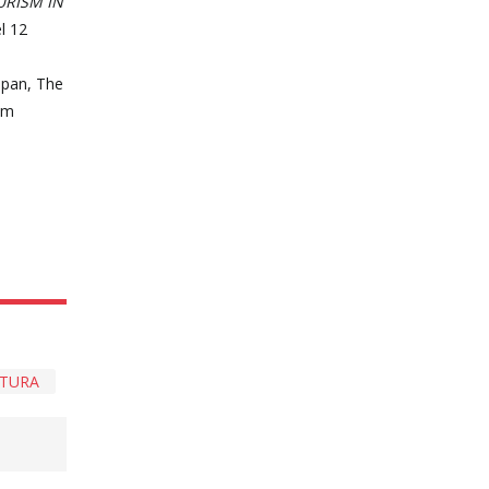
URISM IN
l 12
Japan, The
om
TURA