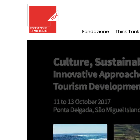
Salta
al
contenuto
principale
Fondazione
Think Tank
Main
Navigation