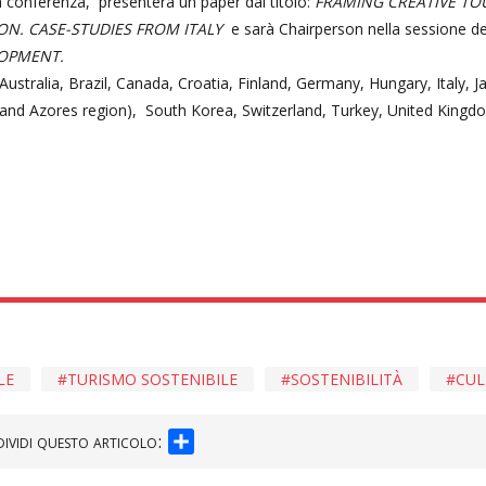
a conferenza, presenterà un paper dal titolo:
FRAMING CREATIVE TO
ON. CASE-STUDIES FROM ITALY
e sarà Chairperson nella sessione de
LOPMENT.
Australia, Brazil, Canada, Croatia, Finland, Germany, Hungary, Italy, 
and Azores region), South Korea, Switzerland, Turkey, United Kingd
LE
TURISMO SOSTENIBILE
SOSTENIBILITÀ
CUL
SHARE
ividi questo articolo: