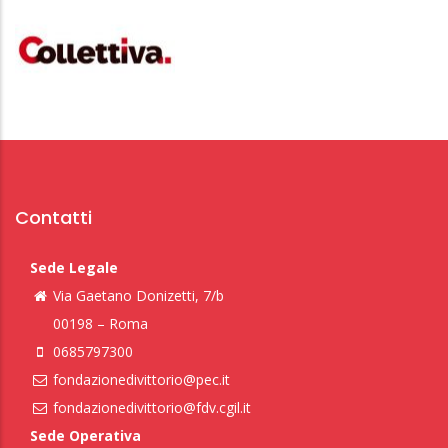
Contatti
Sede Legale
Via Gaetano Donizetti, 7/b
00198 – Roma
0685797300
fondazionedivittorio@pec.it
fondazionedivittorio@fdv.cgil.it
Sede Operativa